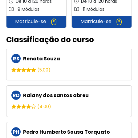
De 10 a 120 horas
De 10 a 120 horas
9 Módulos
11 Módulos
Matricule-se
Matricule-se
Classificação do curso
RS
Renata Souza
(5.00)
RD
Raiany dos santos abreu
(4.00)
PH
Pedro Humberto Sousa Torquato