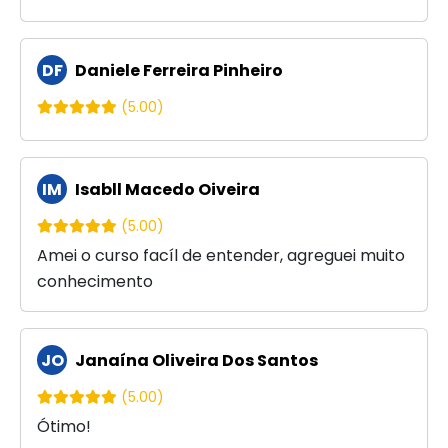
DF
Daniele Ferreira Pinheiro
(5.00)
IM
Isabll Macedo Oiveira
(5.00)
Amei o curso facíl de entender, agreguei muito
conhecimento
JO
Janaína Oliveira Dos Santos
(5.00)
Ótimo!