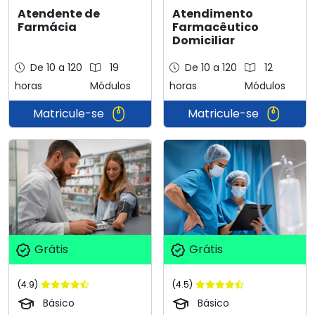
Atendente de
Atendimento
Farmácia
Farmacêutico
Domiciliar
De 10 a 120
19
De 10 a 120
12
horas
Módulos
horas
Módulos
Matricule-se
Matricule-se
Grátis
Grátis
(4.9)
(4.5)
Básico
Básico