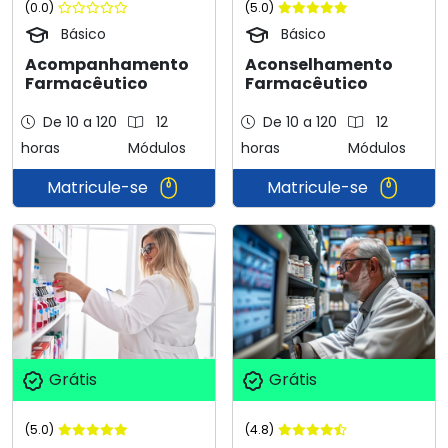
(0.0)
(5.0)
Básico
Básico
Acompanhamento
Aconselhamento
Farmacêutico
Farmacêutico
De 10 a 120
12
De 10 a 120
12
horas
Módulos
horas
Módulos
Matricule-se
Matricule-se
Grátis
Grátis
(5.0)
(4.8)