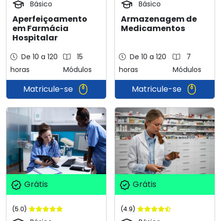
Básico
Básico
Aperfeiçoamento
Armazenagem de
em Farmácia
Medicamentos
Hospitalar
De 10 a 120
15
De 10 a 120
7
horas
Módulos
horas
Módulos
Matricule-se
Matricule-se
Grátis
Grátis
(5.0)
(4.9)