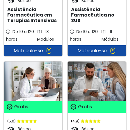
Básico
Básico
Assistência
Assistência
Farmacêutica em
Farmacêutica no
Terapias Intensivas
SUS
De 10 a 120
13
De 10 a 120
11
horas
Módulos
horas
Módulos
Matricule-se
Matricule-se
Grátis
Grátis
(5.0)
(4.9)
Básico
Básico