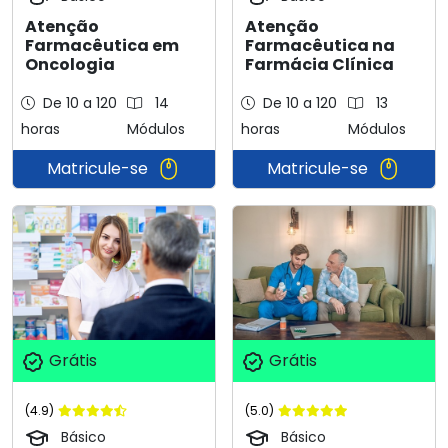
Atenção
Atenção
Farmacêutica em
Farmacêutica na
Oncologia
Farmácia Clínica
De 10 a 120
14
De 10 a 120
13
horas
Módulos
horas
Módulos
Matricule-se
Matricule-se
Grátis
Grátis
(4.9)
(5.0)
Básico
Básico