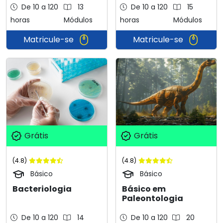
De 10 a 120
13
De 10 a 120
15
horas
Módulos
horas
Módulos
Matricule-se
Matricule-se
Grátis
Grátis
(4.8)
(4.8)
Básico
Básico
Bacteriologia
Básico em
Paleontologia
De 10 a 120
14
De 10 a 120
20