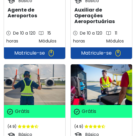
Básico
Básico
Auxiliar de
Agente de
Operações
Aeroportos
Aeroportuárias
De 10 a 120
15
De 10 a 120
11
horas
Módulos
horas
Módulos
Matricule-se
Matricule-se
Grátis
Grátis
(4.9)
(4.9)
Básico
Básico