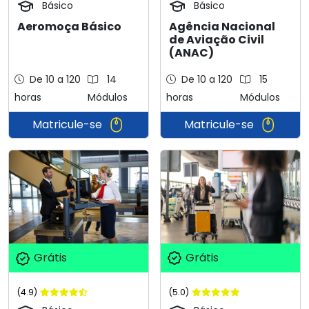
Básico
Básico
Aeromoça Básico
Agência Nacional
de Aviação Civil
(ANAC)
De 10 a 120
14
De 10 a 120
15
horas
Módulos
horas
Módulos
Matricule-se
Matricule-se
Grátis
Grátis
(5.0)
(4.9)