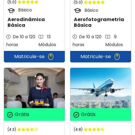
(5.0)
(5.0)
Básico
Básico
Aerodinâmica
Aerofotogrametria
Básica
Básica
De 10 a 120
13
De 10 a 120
9
horas
Módulos
horas
Módulos
Matricule-se
Matricule-se
Grátis
Grátis
(4.3)
(4.8)