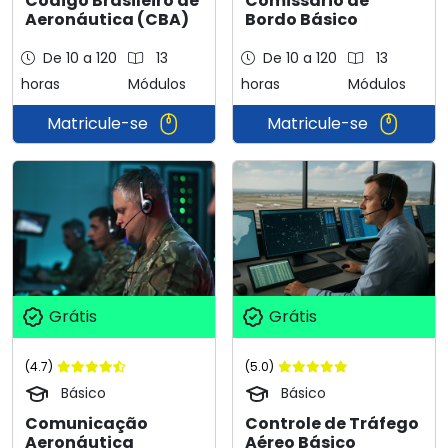
Código Brasileiro de
Comissário de
Aeronáutica (CBA)
Bordo Básico
De 10 a 120
13
De 10 a 120
13
horas
Módulos
horas
Módulos
Matricule-se
Matricule-se
Grátis
Grátis
(5.0)
(4.7)
Básico
Básico
Controle de Tráfego
Comunicação
Aéreo Básico
Aeronáutica