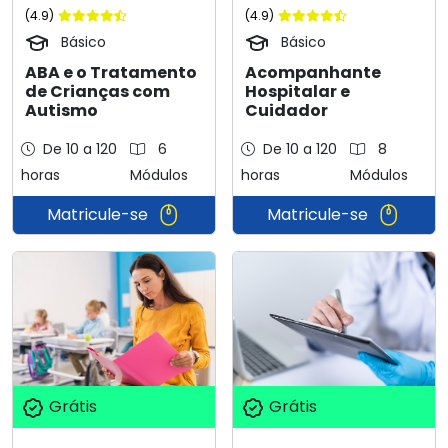
(4.9)
(4.9)
Básico
Básico
ABA e o Tratamento
Acompanhante
de Crianças com
Hospitalar e
Autismo
Cuidador
De 10 a 120
6
De 10 a 120
8
horas
Módulos
horas
Módulos
Matricule-se
Matricule-se
Grátis
Grátis