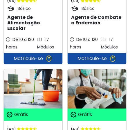
(4.9)
(4.9)
Básico
Básico
Agente de
Agente de Combate
Alimentação
a Endemias
Escolar
De 10 a 120
17
De 10 a 120
17
horas
Módulos
horas
Módulos
Matricule-se
Matricule-se
Grátis
Grátis
(4.9)
(4.9)