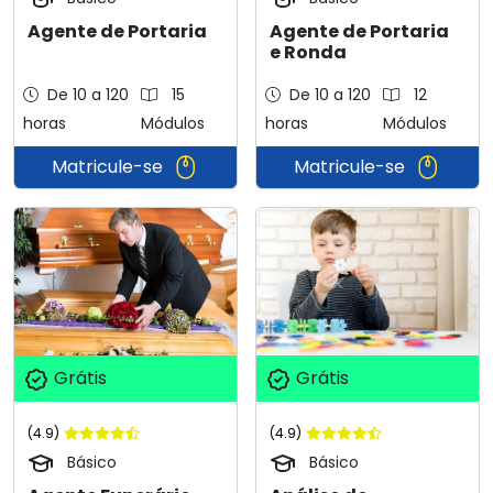
Agente de Portaria
Agente de Portaria
e Ronda
De 10 a 120
15
De 10 a 120
12
horas
Módulos
horas
Módulos
Matricule-se
Matricule-se
Grátis
Grátis
(4.9)
(4.9)
Básico
Básico