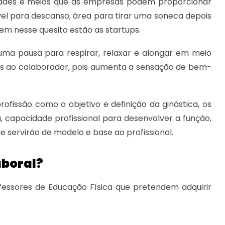
vidades e meios que as empresas podem proporcionar
vel para descanso, área para tirar uma soneca depois
tem nesse quesito estão as startups.
uma pausa para respirar, relaxar e alongar em meio
cios ao colaborador, pois aumenta a sensação de bem-
ofissão como o objetivo e definição da ginástica, os
a, capacidade profissional para desenvolver a função,
ue servirão de modelo e base ao profissional.
aboral?
ofessores de Educação Física que pretendem adquirir