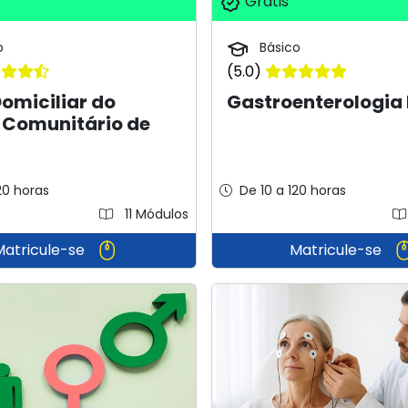
Grátis
o
Básico
(5.0)
Domiciliar do
Gastroenterologia
 Comunitário de
20 horas
De 10 a 120 horas
11 Módulos
Matricule-se
Matricule-se