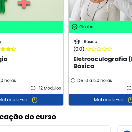
Grátis
o
Básico
(0.0)
gia
Eletrooculografia 
Básica
20 horas
De 10 a 120 horas
12 Módulos
Matricule-se
Matricule-se
icação do curso