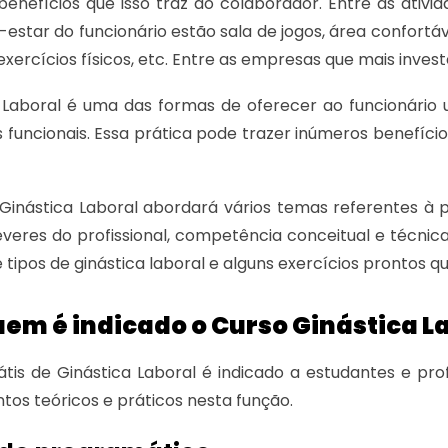
benefícios que isso traz ao colaborador. Entre as ati
estar do funcionário estão sala de jogos, área confortá
exercícios físicos, etc. Entre as empresas que mais inves
 Laboral é uma das formas de oferecer ao funcionário 
s funcionais. Essa prática pode trazer inúmeros benefí
Ginástica Laboral abordará vários temas referentes à pr
deveres do profissional, competência conceitual e técnic
 tipos de ginástica laboral e alguns exercícios prontos q
em é indicado o Curso Ginástica L
tis de Ginástica Laboral é indicado a estudantes e pr
os teóricos e práticos nesta função.