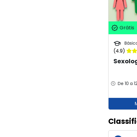
Grátis
Básic
(4.9)
Sexolo
De 10 a 1
Classif