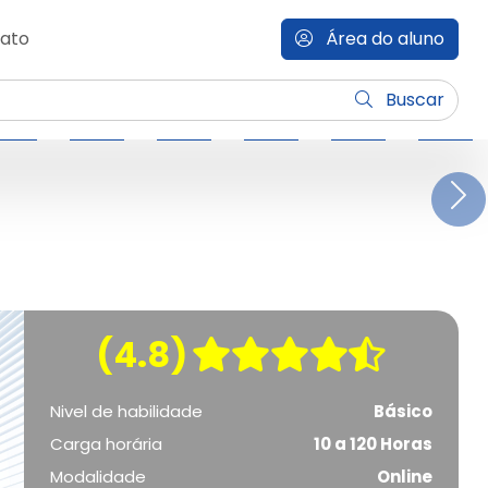
ato
Área do aluno
Buscar
N
(4.8)
Nivel de habilidade
Básico
Carga horária
10 a 120 Horas
Modalidade
Online