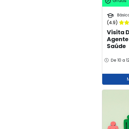
Grátis
Básic
(4.9)
Visita 
Agente
Saúde
De 10 a 1