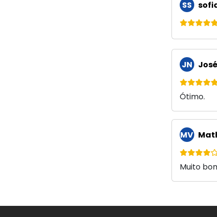
SS
sofia
JN
José
Ótimo.
MV
Math
Muito bom