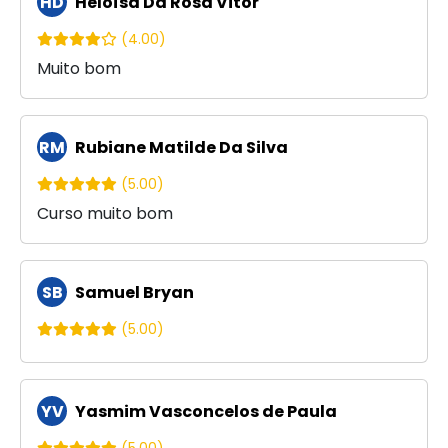
HD
Heloísa Da Rosa Vitor
(4.00)
Muito bom
RM
Rubiane Matilde Da Silva
(5.00)
Curso muito bom
SB
Samuel Bryan
(5.00)
YV
Yasmim Vasconcelos de Paula
(5.00)