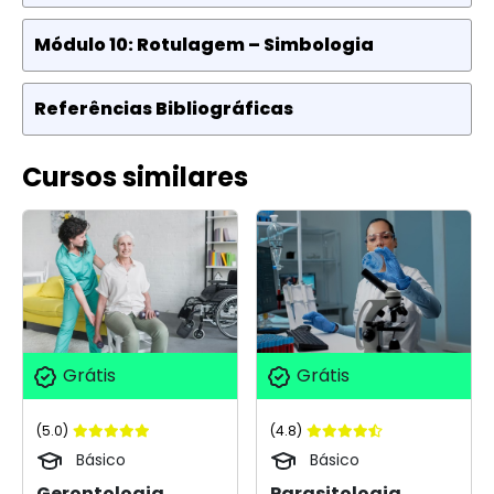
Módulo 10: Rotulagem – Simbologia
Referências Bibliográficas
Cursos similares
Grátis
Grátis
(5.0)
(4.8)
Básico
Básico
Gerontologia
Parasitologia