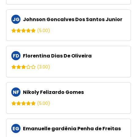
JG
Johnson Goncalves Dos Santos Junior
(5.00)
FD
Florentina Dias De Oliveira
(3.00)
NF
Nikoly Felizardo Gomes
(5.00)
EG
Emanuelle gardênia Penha de Freitas