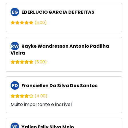
EG
EDERLUCIO GARCIA DE FREITAS
(5.00)
RW
Rayke Wandresson Antonio Padilha
Vieira
(5.00)
FD
Franciellen Da Silva Dos Santos
(4.00)
Muito importante e incrível
YE
Yallen Eslly Silva Melo