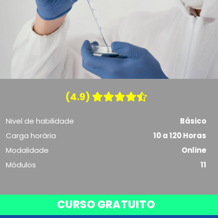
(4.9)
Nivel de habilidade
Básico
Carga horária
10 a 120 Horas
Modalidade
Online
Módulos
11
CURSO GRATUITO