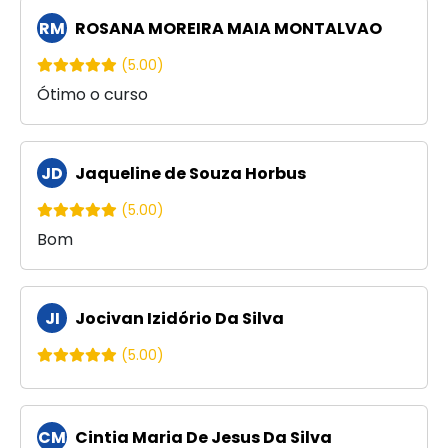
RM
ROSANA MOREIRA MAIA MONTALVAO
(5.00)
Ótimo o curso
JD
Jaqueline de Souza Horbus
(5.00)
Bom
JI
Jocivan Izidório Da Silva
(5.00)
CM
Cintia Maria De Jesus Da Silva