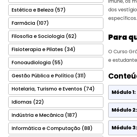
imune, os m
dos vestígi
Estética e Beleza (57)
específicos.
Farmácia (107)
Para q
Filosofia e Sociologia (62)
Fisioterapia e Pilates (34)
O Curso Grá
e estudante
Fonoaudiologia (55)
Conteú
Gestão Pública e Política (311)
Hotelaria, Turismo e Eventos (74)
Módulo 1:
Idiomas (22)
Módulo 2:
Indústria e Mecânica (187)
Módulo 3:
Informática e Computação (88)