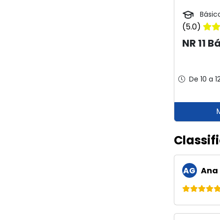
Básic
(5.0)
NR 11 B
De 10 a 1
Classif
AG
Ana 