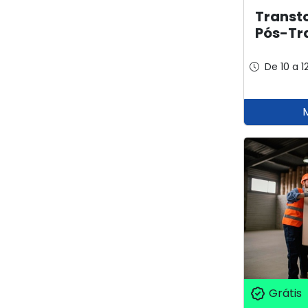
Transto
Pós-Tr
De 10 a 1
Grátis