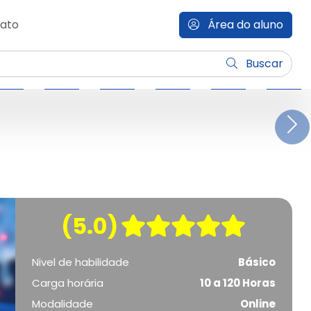
ato
Área do aluno
Buscar
N
(5.0)
Nivel de habilidade
Básico
Carga horária
10 a 120 Horas
Modalidade
Online