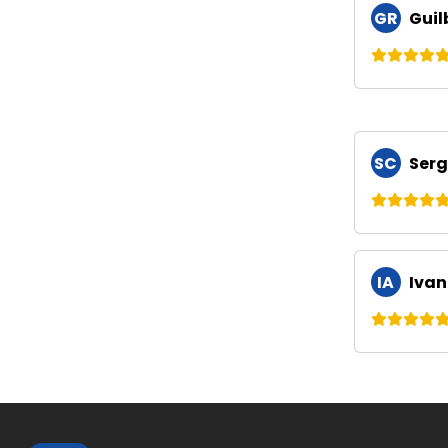
GR
Guil
SC
Serg
IA
Ivan