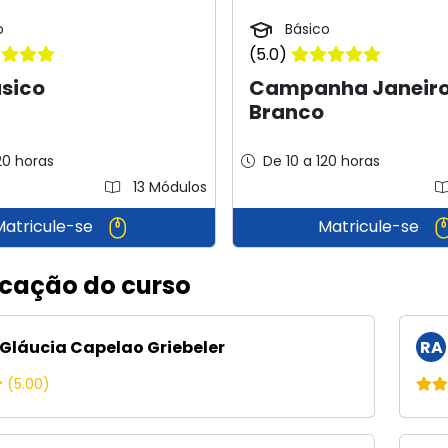
o
Básico
(5.0)
ásico
Campanha Janeir
Branco
20 horas
De 10 a 120 horas
13 Módulos
Matricule-se
Matricule-se
icação do curso
Gláucia Capelao Griebeler
RA
(5.00)