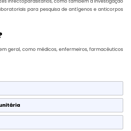
tes infectoparasitários, como também a investigação
boratoriais para pesquisa de antígenos e anticorpos
?
e em geral, como médicos, enfermeiros, farmacêuticos
unitária