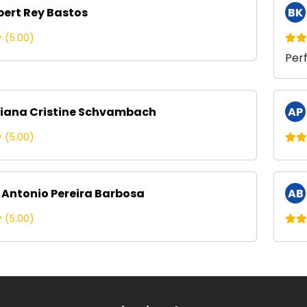
bert Rey Bastos
BK
(5.00)
Perf
iana Cristine Schvambach
AP
(5.00)
 Antonio Pereira Barbosa
AB
(5.00)