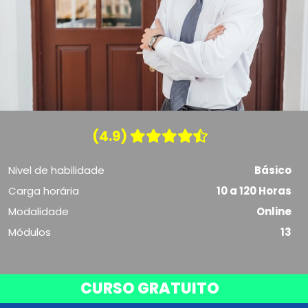
(4.9)
Nivel de habilidade
Básico
Carga horária
10 a 120 Horas
Modalidade
Online
Módulos
13
CURSO GRATUITO