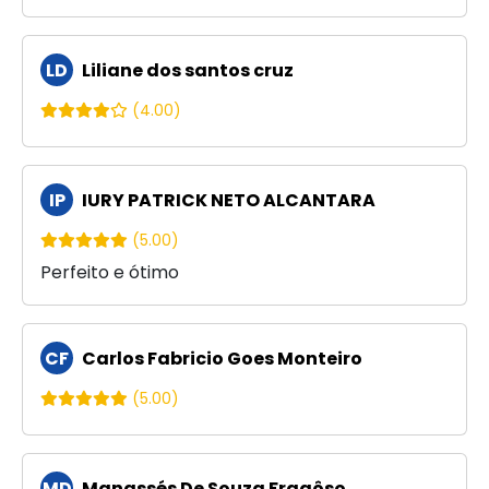
LD
Liliane dos santos cruz
(4.00)
IP
IURY PATRICK NETO ALCANTARA
(5.00)
Perfeito e ótimo
CF
Carlos Fabricio Goes Monteiro
(5.00)
MD
Manassés De Souza Fragôso