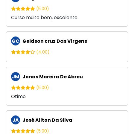
(5.00)
Curso muito bom, excelente
GC
Geidson cruz Das Virgens
(4.00)
JM
Jonas Moreira De Abreu
(5.00)
Otimo
JA
José Ailton Da Silva
(5.00)