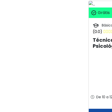
Grátis
Básic
(0.0)
Técnica
Psicoló
De 10 a 1