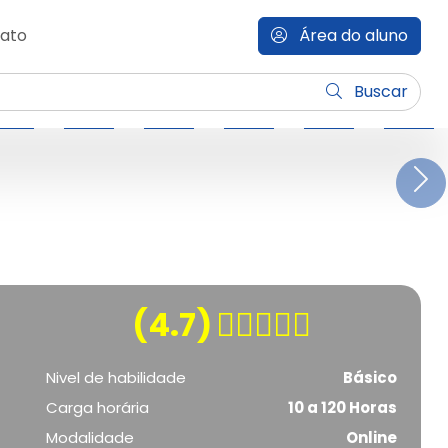
ato
Área do aluno
Buscar
N
(4.7)
Nivel de habilidade
Básico
Carga horária
10 a 120 Horas
Modalidade
Online