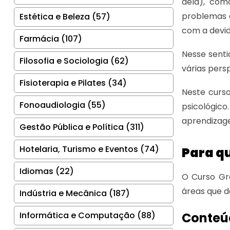
dela), com
problemas 
Estética e Beleza (57)
com a devid
Farmácia (107)
Nesse senti
Filosofia e Sociologia (62)
várias pers
Fisioterapia e Pilates (34)
Neste curs
Fonoaudiologia (55)
psicológic
aprendizage
Gestão Pública e Política (311)
Hotelaria, Turismo e Eventos (74)
Para qu
Idiomas (22)
O Curso Grá
áreas que 
Indústria e Mecânica (187)
Informática e Computação (88)
Conteú