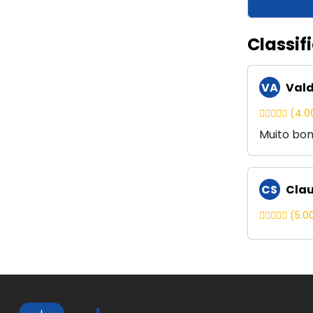
Classif
VA
Vald
(4.0
Muito bo
CS
Clau
(5.0