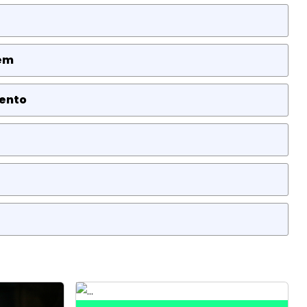
gem
mento