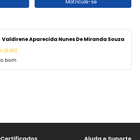
Matricule-se
Valdirene Aparecida Nunes De Miranda Souza
(5.00)
to bom
Certificados
Ajuda e Suporte