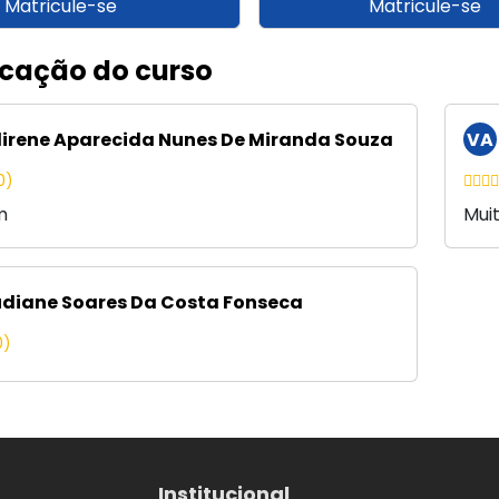
Matricule-se
Matricule-se
icação do curso
irene Aparecida Nunes De Miranda Souza
VA
0)
m
Mui
diane Soares Da Costa Fonseca
0)
Institucional