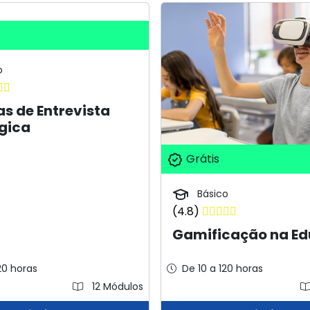
o
s de Entrevista
gica
Grátis
Básico
(4.8)
Gamificação na E
20 horas
De 10 a 120 horas
12 Módulos