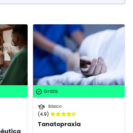
Grátis
Básico
(4.9)
Tanatopraxia
êutica