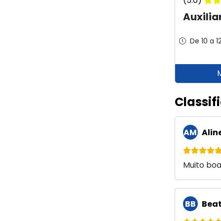
(5.0)
Auxilia
De 10 a 1
Classif
AM
Alin
Muito bo
BB
Beatr