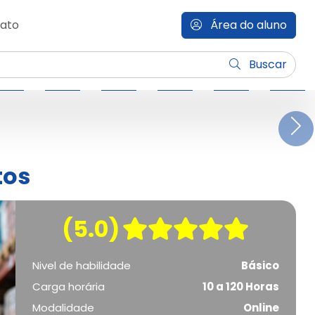
ato
Área do aluno
Buscar
N
tos
(5.0)
Nivel de habilidade
Básico
Carga horária
10 a 120 Horas
Modalidade
Online