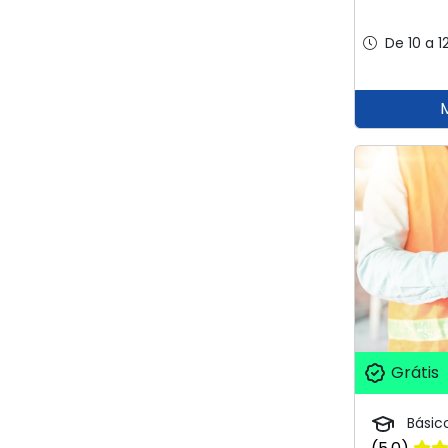
De 10 a 1
Grátis
Básic