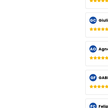
GC
Giul
AO
Agna
GF
GABR
FC
Feli