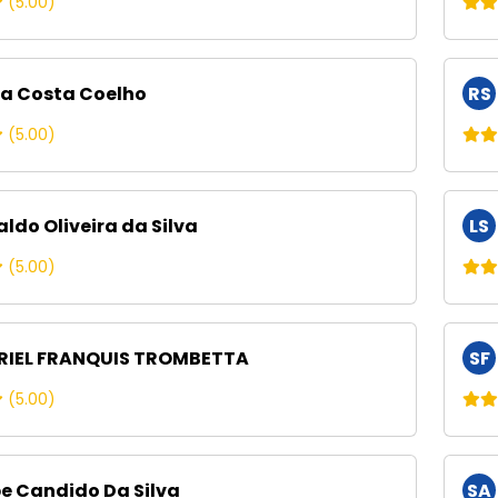
(5.00)
ia Costa Coelho
RS
(5.00)
ldo Oliveira da Silva
LS
(5.00)
IEL FRANQUIS TROMBETTA
SF
(5.00)
pe Candido Da Silva
SA