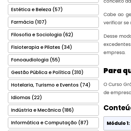
conceito da
Estética e Beleza (57)
Cabe ao ge
Farmácia (107)
verificar s
Filosofia e Sociologia (62)
Desse modo
excedentes
Fisioterapia e Pilates (34)
empresa.
Fonoaudiologia (55)
Para q
Gestão Pública e Política (310)
O Curso Grá
Hotelaria, Turismo e Eventos (74)
de empresa
Idiomas (22)
Conteú
Indústria e Mecânica (186)
Informática e Computação (87)
Módulo 1