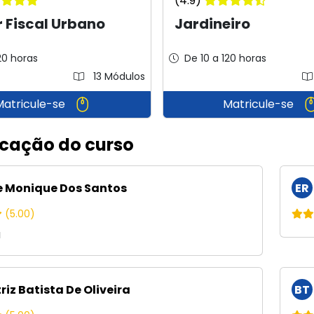
(4.9)
r Fiscal Urbano
Jardineiro
20 horas
De 10 a 120 horas
13 Módulos
Matricule-se
Matricule-se
icação do curso
e Monique Dos Santos
ER
(5.00)
a
iz Batista De Oliveira
BT