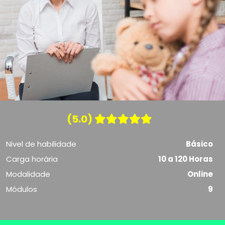
(5.0)
Nivel de habilidade
Básico
Carga horária
10 a 120 Horas
Modalidade
Online
Módulos
9