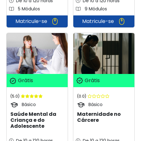
De 10 a 120 horas
De 10 a 120 horas
5 Módulos
9 Módulos
Matricule-se
Matricule-se
Grátis
Grátis
(0.0)
(5.0)
Básico
Básico
Maternidade no
Saúde Mental da
Cárcere
Criança e do
Adolescente
De 10 a 120 horas
De 10 a 120 horas