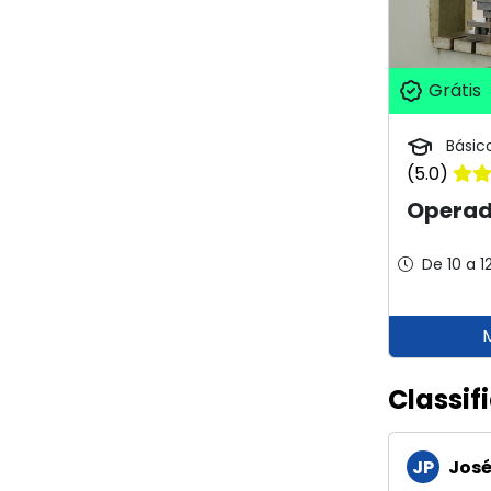
Grátis
Básic
(5.0)
Operad
De 10 a 1
Classif
JP
José