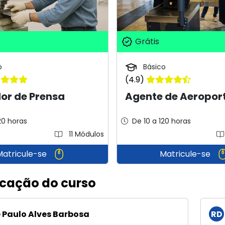
Grátis
o
Básico
(4.9)
or de Prensa
Agente de Aeropor
20 horas
De 10 a 120 horas
11 Módulos
Matricule-se
Matricule-se
icação do curso
 Paulo Alves Barbosa
RD