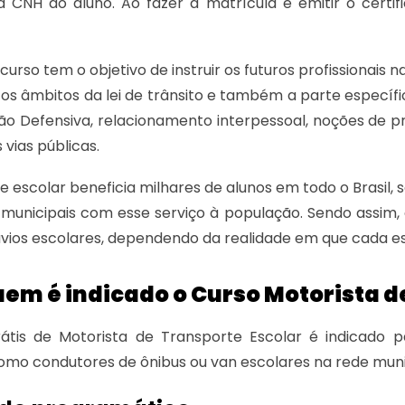
a CNH do aluno. Ao fazer a matrícula e emitir o certi
urso tem o objetivo de instruir os futuros profissionais 
 os âmbitos da lei de trânsito e também a parte específi
ão Defensiva, relacionamento interpessoal, noções de p
 vias públicas.
e escolar beneficia milhares de alunos em todo o Brasi
 municipais com esse serviço à população. Sendo assim,
vios escolares, dependendo da realidade em que cada est
em é indicado o Curso Motorista d
átis de Motorista de Transporte Escolar é indicado 
omo condutores de ônibus ou van escolares na rede munic