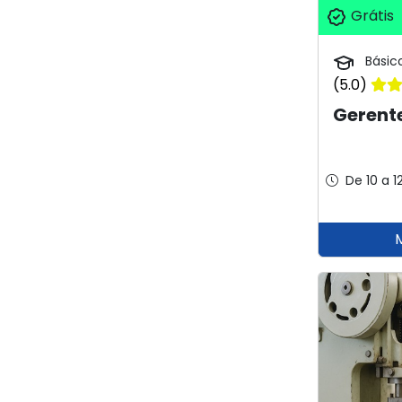
Grátis
Básic
(5.0)
Gerent
De 10 a 1