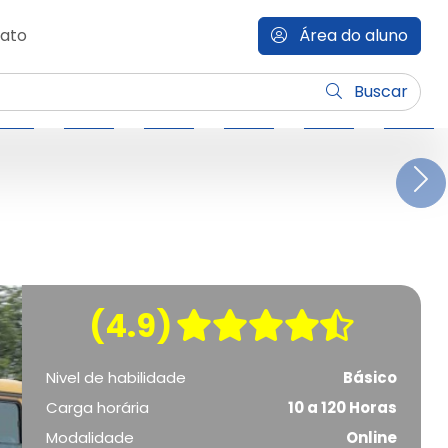
ato
Área do aluno
Buscar
N
(4.9)
Nivel de habilidade
Básico
Carga horária
10 a 120 Horas
Modalidade
Online