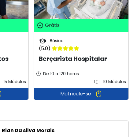
Grátis
Básico
(5.0)
tos
Berçarista Hospitalar
De 10 a 120 horas
15 Módulos
10 Módulos
Matricule-se
Rian Da silva Morais