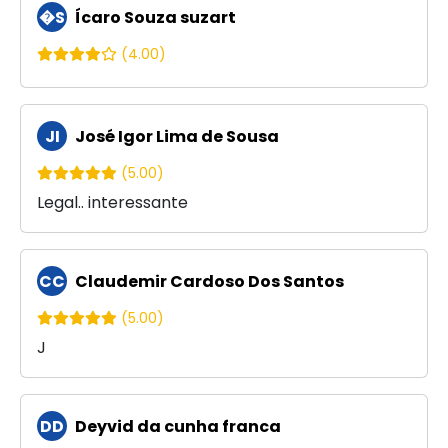
�S
Ícaro Souza suzart
(4.00)
JI
José Igor Lima de Sousa
(5.00)
Legal.. interessante
CC
Claudemir Cardoso Dos Santos
(5.00)
J
DD
Deyvid da cunha franca