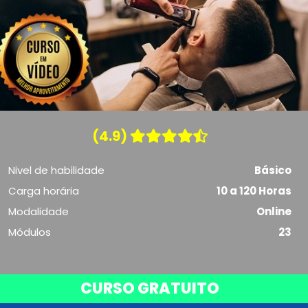
(4.9)
Nivel de habilidade
Básico
Carga horária
10 a 120 Horas
Modalidade
Online
Módulos
23
CURSO GRATUITO