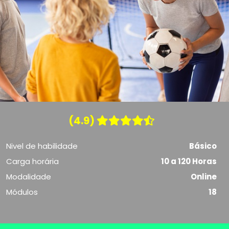
(4.9)
Nivel de habilidade
Básico
Carga horária
10 a 120 Horas
Modalidade
Online
Módulos
18