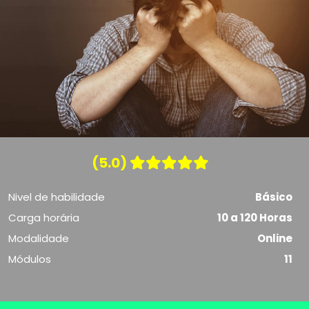
(5.0)
Nivel de habilidade
Básico
Carga horária
10 a 120 Horas
Modalidade
Online
Módulos
11