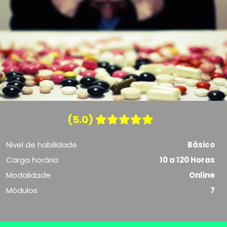
(5.0)
Nivel de habilidade
Básico
Carga horária
10 a 120 Horas
Modalidade
Online
Módulos
7