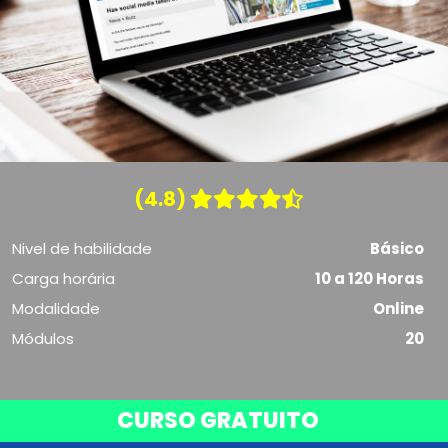
(4.8)
Nivel de habilidade
Básico
Carga horária
10 a 120 Horas
Modalidade
Online
Módulos
20
CURSO GRATUITO