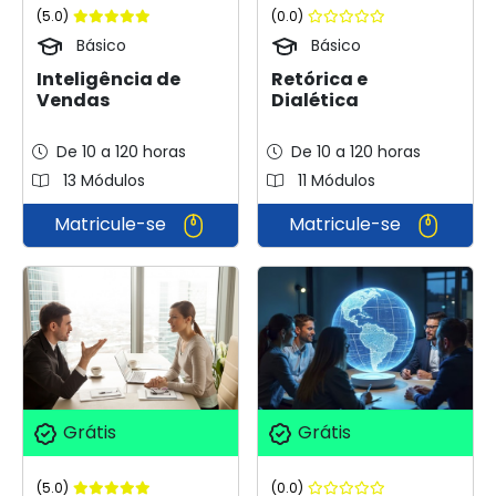
(5.0)
(0.0)
Básico
Básico
Inteligência de
Retórica e
Vendas
Dialética
De 10 a 120 horas
De 10 a 120 horas
13 Módulos
11 Módulos
Matricule-se
Matricule-se
Grátis
Grátis
(5.0)
(0.0)