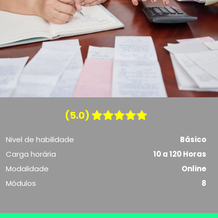
(5.0)
Nivel de habilidade
Básico
Carga horária
10 a 120 Horas
Modalidade
Online
Módulos
8