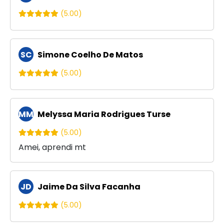
(5.00)
SC
Simone Coelho De Matos
(5.00)
MM
Melyssa Maria Rodrigues Turse
(5.00)
Amei, aprendi mt
JD
Jaime Da Silva Facanha
(5.00)