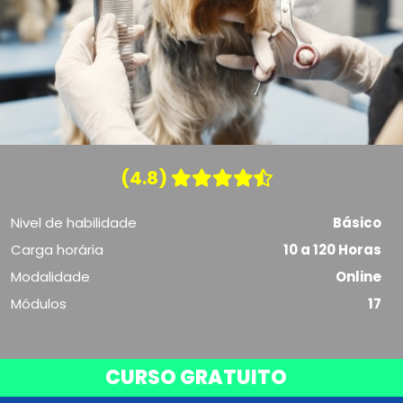
(4.8)
Nivel de habilidade
Básico
Carga horária
10 a 120 Horas
Modalidade
Online
Módulos
17
CURSO GRATUITO