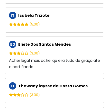
IT
Isabela Trizote
(5.00)
ED
Eliete Dos Santos Mendes
(3.00)
Achei legal mais achei qe era tudo de graça ate
o certificado
TL
Thawany laysse da Costa Gomes
(3.00)