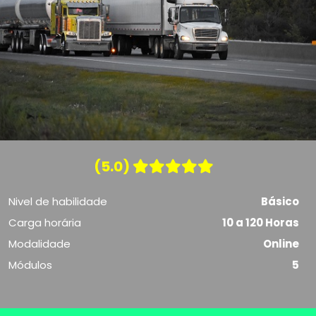
(5.0)
Nivel de habilidade
Básico
Carga horária
10 a 120 Horas
Modalidade
Online
Módulos
5