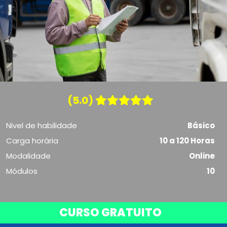
(5.0)
Nivel de habilidade
Básico
Carga horária
10 a 120 Horas
Modalidade
Online
Módulos
10
CURSO GRATUITO