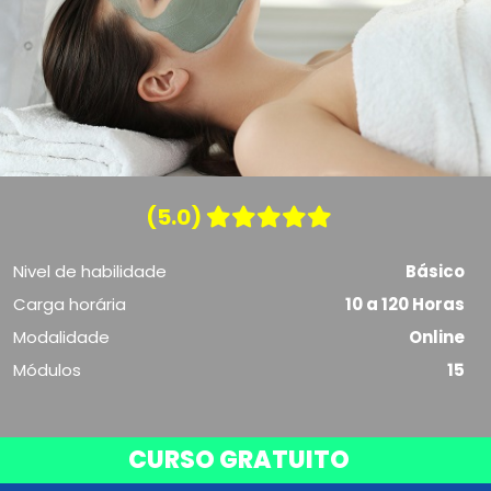
(5.0)
Nivel de habilidade
Básico
Carga horária
10 a 120 Horas
Modalidade
Online
Módulos
15
CURSO GRATUITO