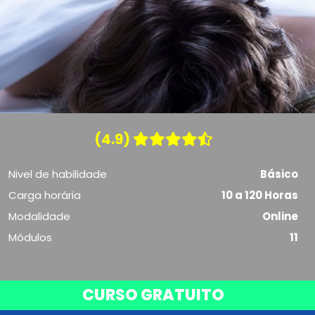
(4.9)
Nivel de habilidade
Básico
Carga horária
10 a 120 Horas
Modalidade
Online
Módulos
11
CURSO GRATUITO