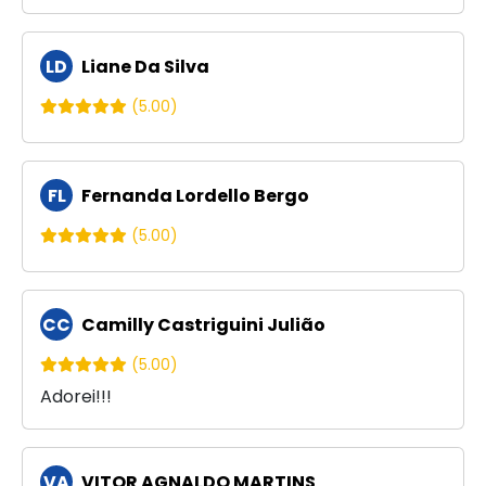
LD
Liane Da Silva
(5.00)
FL
Fernanda Lordello Bergo
(5.00)
CC
Camilly Castriguini Julião
(5.00)
Adorei!!!
VA
VITOR AGNALDO MARTINS