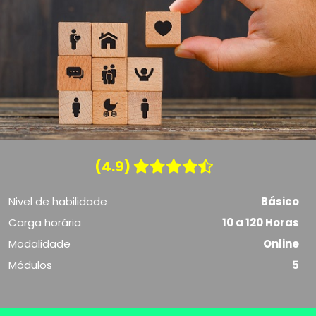
(4.9)
Nivel de habilidade
Básico
Carga horária
10 a 120 Horas
Modalidade
Online
Módulos
5