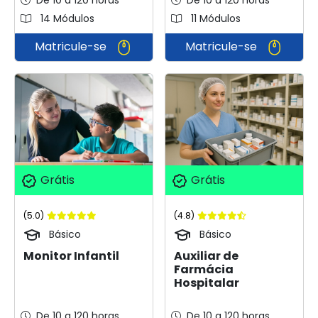
De 10 a 120 horas
De 10 a 120 horas
14 Módulos
11 Módulos
Matricule-se
Matricule-se
Grátis
Grátis
(5.0)
(4.8)
Básico
Básico
Monitor Infantil
Auxiliar de
Farmácia
Hospitalar
De 10 a 120 horas
De 10 a 120 horas