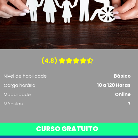
(4.8)
Nivel de habilidade
Básico
Carga horária
10 a 120 Horas
Modalidade
Online
Módulos
7
CURSO GRATUITO