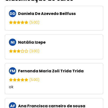
DD
Daniela De Azevedo Beilfuss
(5.00)
NI
Natália Izepe
(3.00)
FM
Fernanda Maria Zoli Trida Trida
(5.00)
ok
AF
Ana Francisca carneiro de sousa