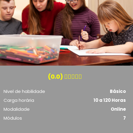
(0.0)
Nivel de habilidade
Básico
Carga horária
10 a 120 Horas
Modalidade
Online
Módulos
7