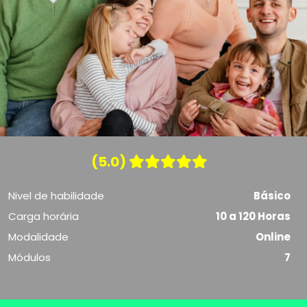
(5.0)
Nivel de habilidade
Básico
Carga horária
10 a 120 Horas
Modalidade
Online
Módulos
7