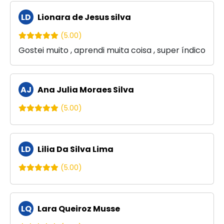
LD
Lionara de Jesus silva
(5.00)
Gostei muito , aprendi muita coisa , super índico
AJ
Ana Julia Moraes Silva
(5.00)
LD
Lilia Da Silva Lima
(5.00)
LQ
Lara Queiroz Musse