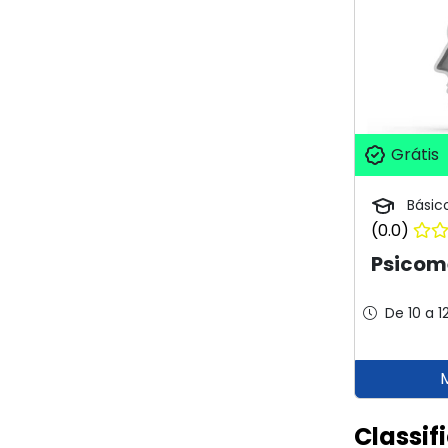
Grátis
Básic
(0.0)
Psicom
De 10 a 1
Classif