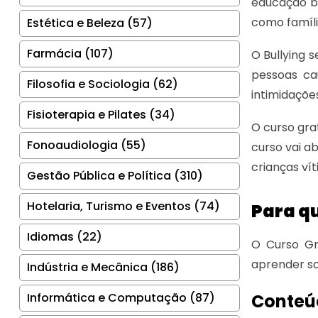
educação bá
como famíli
Estética e Beleza (57)
Farmácia (107)
O Bullying 
pessoas cau
Filosofia e Sociologia (62)
intimidações
Fisioterapia e Pilates (34)
O curso gra
Fonoaudiologia (55)
curso vai ab
crianças ví
Gestão Pública e Política (310)
Hotelaria, Turismo e Eventos (74)
Para qu
Idiomas (22)
O Curso Gr
aprender so
Indústria e Mecânica (186)
Informática e Computação (87)
Conteú