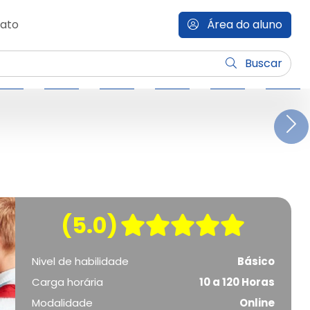
ato
Área do aluno
Buscar
N
(5.0)
Nivel de habilidade
Básico
Carga horária
10 a 120 Horas
Modalidade
Online