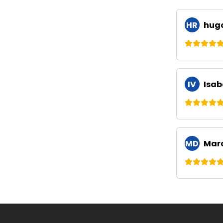
HR
hugo
IV
Isab
MD
Marc