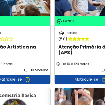
Grátis
o
Básico
(5.0)
o Artística na
Atenção Primária 
(APS)
20 horas
De 10 a 120 horas
10 Módulos
Matricule-se
Matricule-se