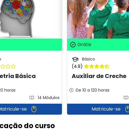
Grátis
Básico
o
(4.9)
Auxiliar de Creche
etria Básica
20 horas
De 10 a 120 horas
14 Módulos
Matricule-se
Matricule-se
icação do curso