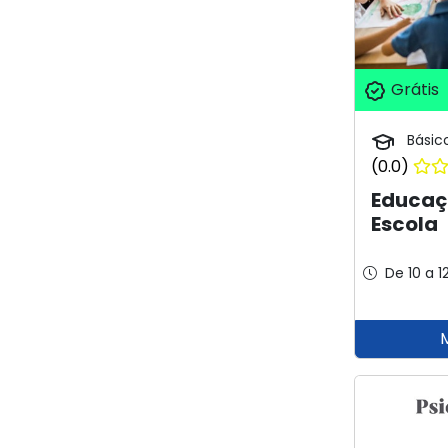
Grátis
Básic
(0.0)
Educaçã
Escola
De 10 a 1