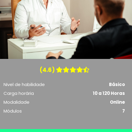
(4.6)
Nivel de habilidade
Básico
Carga horária
10 a 120 Horas
Modalidade
Online
Módulos
7