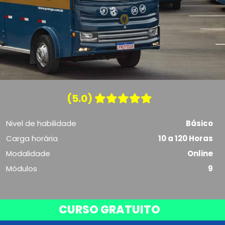
(5.0)
Nivel de habilidade
Básico
Carga horária
10 a 120 Horas
Modalidade
Online
Módulos
9
CURSO GRATUITO