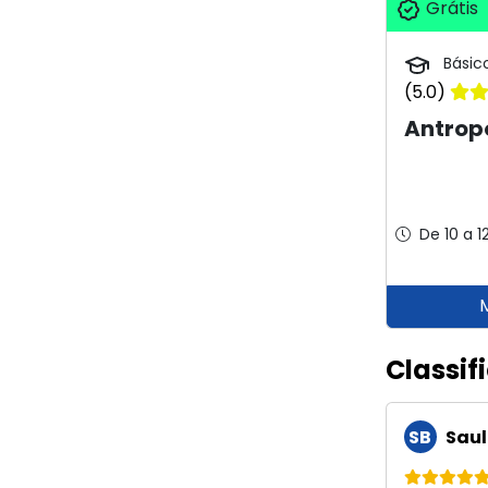
Grátis
Básic
(5.0)
Antrop
De 10 a 1
Classif
SB
Saul