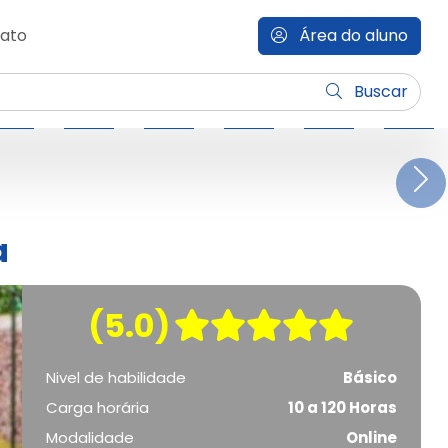
ato
Área do aluno
Buscar
N
a
(5.0)
Nivel de habilidade
Básico
Carga horária
10 a 120 Horas
Modalidade
Online