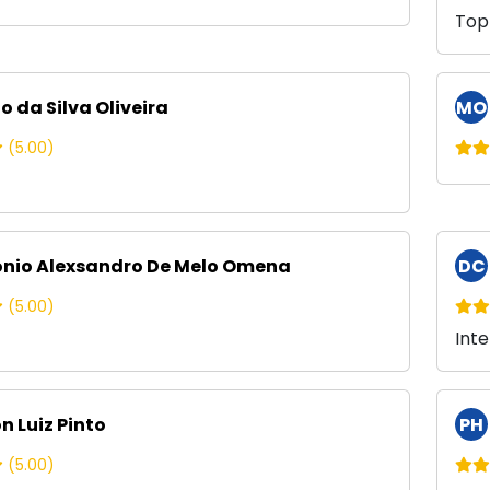
Top
o da Silva Oliveira
MO
(5.00)
nio Alexsandro De Melo Omena
DC
(5.00)
Int
n Luiz Pinto
PH
(5.00)