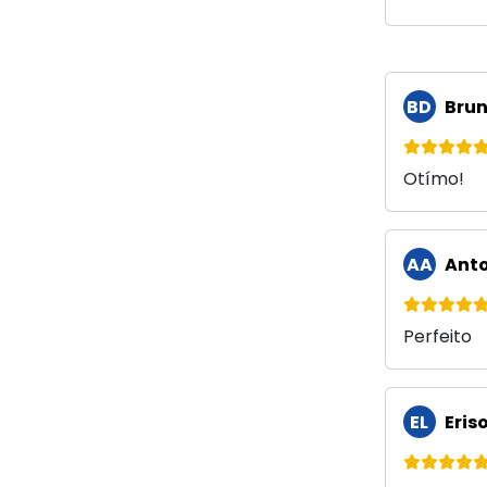
BD
Brun
Otímo!
AA
Anto
Perfeito
EL
Eriso