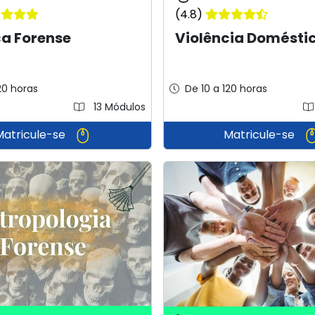
(4.8)
ca Forense
Violência Domésti
20 horas
De 10 a 120 horas
13 Módulos
Matricule-se
Matricule-se