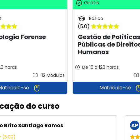
Grátis
o
Básico
(5.0)
ologia Forense
Gestão de Política
Públicas de Direito
Humanos
20 horas
De 10 a 120 horas
12 Módulos
Matricule-se
Matricule-se
icação do curso
o Brito Santiago Ramos
AP
(5.00)