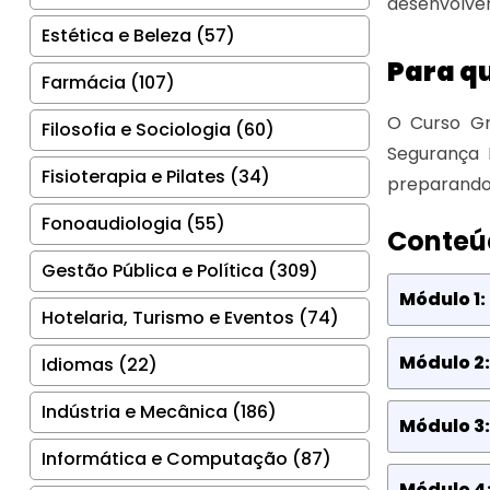
desenvolver
Estética e Beleza (57)
Para q
Farmácia (107)
O Curso Gr
Filosofia e Sociologia (60)
Segurança 
Fisioterapia e Pilates (34)
preparando 
Fonoaudiologia (55)
Conteú
Gestão Pública e Política (309)
Módulo 1:
Hotelaria, Turismo e Eventos (74)
Módulo 2:
Idiomas (22)
Indústria e Mecânica (186)
Módulo 3:
Informática e Computação (87)
Módulo 4