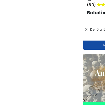
(5.0)
Balísti
De 10 a 1