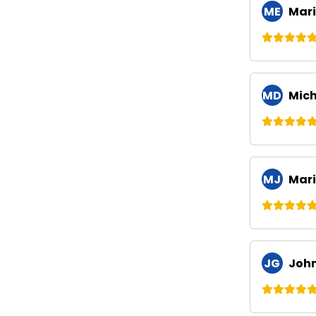
ME
Mari
MD
Mich
MJ
Mari
JG
John