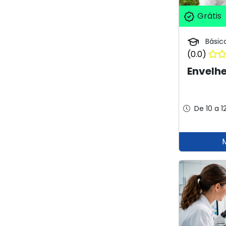
Grátis
Básic
(0.0)
Envelh
De 10 a 1