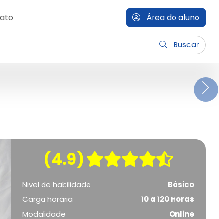
ato
Área do aluno
Buscar
N
(4.9)
Nivel de habilidade
Básico
Carga horária
10 a 120 Horas
Modalidade
Online