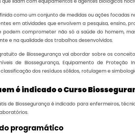
is que lidam com equipamentos e agentes biológicos nociv
finida como um conjunto de medidas ou ações focadas na
entes em atividades que envolvem a pesquisa, ensino, p
ue podem comprometer não só a saúde do homem, mas
te e na qualidade dos trabalhos desenvolvidos.
gratuito de Biossegurança vai abordar sobre os conceitos 
, níveis de Biossegurança, Equipamento de Proteção In
 classificação dos resíduos sólidos, rotulagem e simbologi
uem é indicado o Curso Biossegura
tis de Biossegurança é indicado para enfermeiros, téc
laboratórios.
do programático