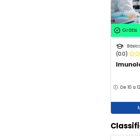
Grátis
Básic
(0.0)
Imunolo
De 10 a 1
Classif