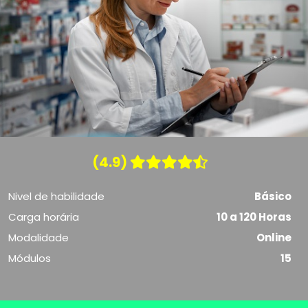
(4.9)
Nivel de habilidade
Básico
Carga horária
10 a 120 Horas
Modalidade
Online
Módulos
15