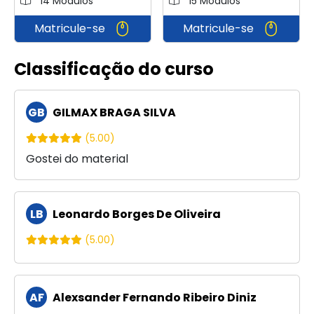
14 Módulos
15 Módulos
Matricule-se
Matricule-se
Classificação do curso
GB
GILMAX BRAGA SILVA
(5.00)
Gostei do material
LB
Leonardo Borges De Oliveira
(5.00)
AF
Alexsander Fernando Ribeiro Diniz