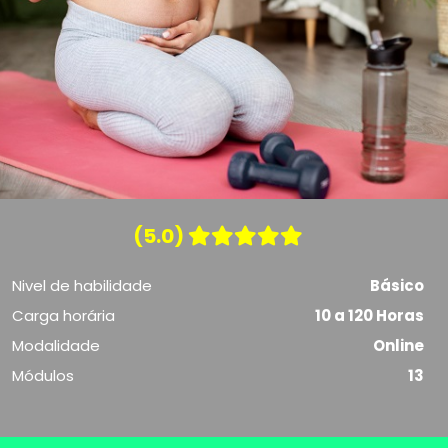
(5.0)
Nivel de habilidade
Básico
Carga horária
10 a 120 Horas
Modalidade
Online
Módulos
13