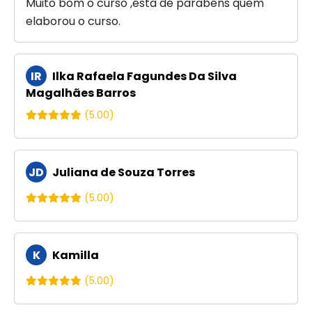
Muito bom o curso ,está de parabéns quem
elaborou o curso.
IR
Ilka Rafaela Fagundes Da Silva
Magalhães Barros
(5.00)
JD
Juliana de Souza Torres
(5.00)
K
Kamilla
(5.00)