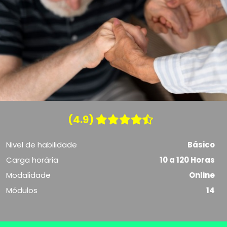
(4.9)
Nivel de habilidade
Básico
Carga horária
10 a 120 Horas
Modalidade
Online
Módulos
14