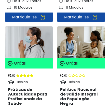
De 10 a 120 horas
De 10 a 120 horas
16 Módulos
11 Módulos
Matricule-se
Matricule-se
Grátis
Grátis
(5.0)
(0.0)
Básico
Básico
Práticas de
Política Nacional
Autocuidado para
de Saúde Integral
Profissionais da
da População
Saúde
Negra