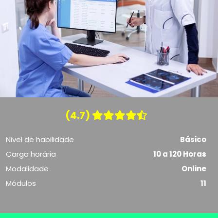
(4.7)
Nivel de habilidade
Básico
Carga horária
10 a 120 Horas
Modalidade
Online
Módulos
11