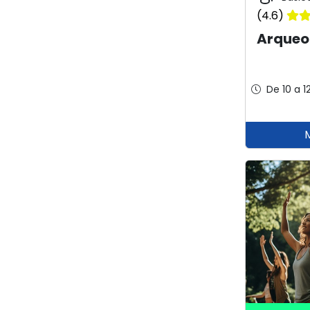
(4.6)
Arqueol
De 10 a 1