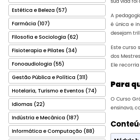
sua vida foi
Estética e Beleza (57)
A pedagogia
Farmácia (107)
é única e 
desejam tri
Filosofia e Sociologia (62)
Este curso 
Fisioterapia e Pilates (34)
dos Mestres
Fonoaudiologia (55)
Ele recorria
Gestão Pública e Política (311)
Para q
Hotelaria, Turismo e Eventos (74)
O Curso Gr
Idiomas (22)
ensinava, c
Indústria e Mecânica (187)
Conteú
Informática e Computação (88)