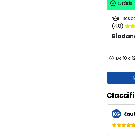
Grátis
Básic
(4.8)
Biodan
De 10 a 1
Classif
KG
Kauê