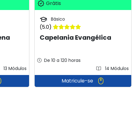
Grátis
Básico
(5.0)
ena
Capelania Evangélica
De 10 a 120 horas
13 Módulos
14 Módulos
Matricule-se