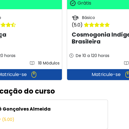
Grátis
o
Básico
(5.0)
ça
Cosmogonia Indíg
Brasileira
20 horas
De 10 a 120 horas
18 Módulos
Matricule-se
Matricule-se
icação do curso
 Gonçalves Almeida
(5.00)