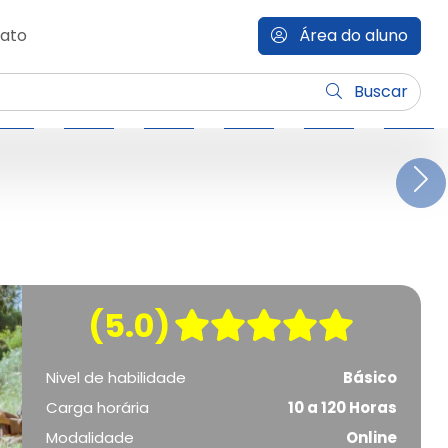
ato
Área do aluno
Buscar
N
(5.0)
Nivel de habilidade
Básico
Carga horária
10 a 120 Horas
Modalidade
Online