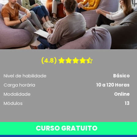
(4.8)
Nivel de habilidade
Básico
Carga horária
10 a 120 Horas
Modalidade
Online
Módulos
13
CURSO GRATUITO