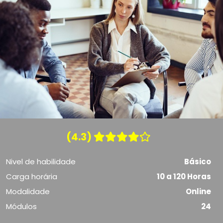
(4.3)
Nivel de habilidade
Básico
Carga horária
10 a 120 Horas
Modalidade
Online
Módulos
24