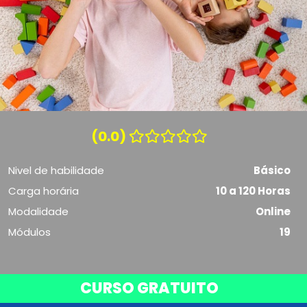
(0.0)
Nivel de habilidade
Básico
Carga horária
10 a 120 Horas
Modalidade
Online
Módulos
19
CURSO GRATUITO