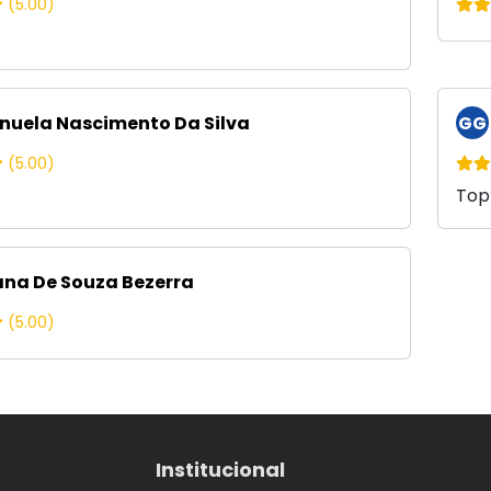
(5.00)
uela Nascimento Da Silva
GG
(5.00)
Top
ana De Souza Bezerra
(5.00)
Institucional