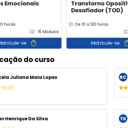
s Emocionais
Transtorno Oposit
Desafiador (TOD)
20 horas
De 10 a 120 horas
15 Módulos
Matricule-se
Matricule-se
icação do curso
ela Juliana Maia Lopes
RC
(5.00)
n Henrique Da Silva
TK