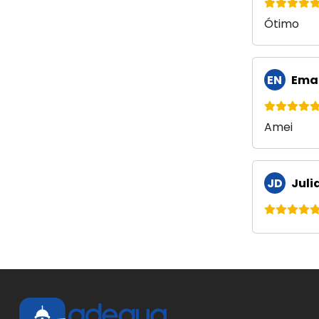
Ótimo
EN
Eman
Amei
JD
Juli