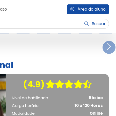
ato
Área do aluno
Buscar
N
onal
(4.9)
Nivel de habilidade
Básico
Carga horária
10 a 120 Horas
Modalidade
Online