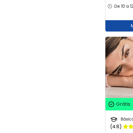
De 10 a 1
Grátis
Básic
(4.8)