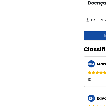
Doença
De 10 a 1
Classif
MJ
Marc
10
EH
Edva