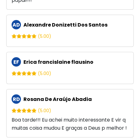
papai!!!!
AD
Alexandre Donizetti Dos Santos
(5.00)
EF
Erica francislaine flausino
(5.00)
RD
Rosana De Araújo Abadia
(5.00)
Boa tarde!!! Eu achei muito interessante E vir q
muitas coisa mudou E graças a Deus p melhor !