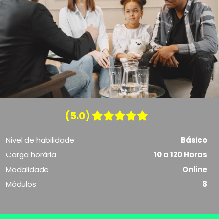
(5.0)
Nivel de habilidade
Básico
Carga horária
10 a 120 Horas
Modalidade
Online
Módulos
8