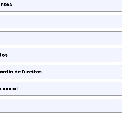
entes
tos
antia de Direitos
 social