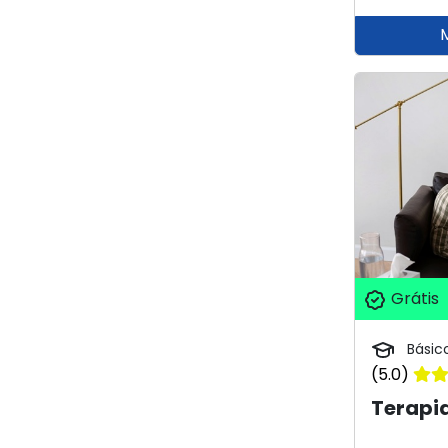
Grátis
Básic
(5.0)
Terapia