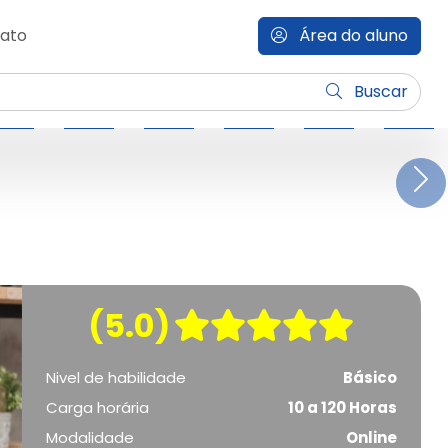
ato
Área do aluno
Buscar
N
(5.0)
Nivel de habilidade
Básico
Carga horária
10 a 120 Horas
Modalidade
Online