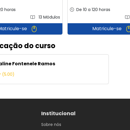
20 horas
De 10 a 120 horas
13 Módulos
Matricule-se
Matricule-se
icação do curso
ialine Fontenele Ramos
(5.00)
Institucional
Sobre nós