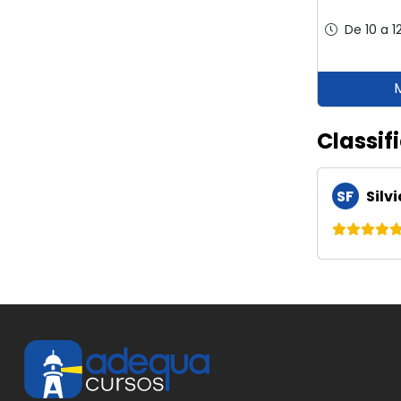
De 10 a 1
Classif
SF
Silv